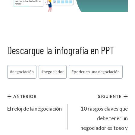
Descargue la infografía en PPT
Etiquetas
#
negociación
#
negociador
#
poder en una negociación
de
la
Navegación
entrada:
ANTERIOR
SIGUIENTE
El reloj de la negociación
10 rasgos claves que
de
debe tener un
entradas
negociador exitoso y