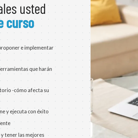
ales usted
e curso
 proponer e implementar
 herramientas que harán
atorio -cómo afecta su
e y ejecuta con éxito
mente
y tener las mejores