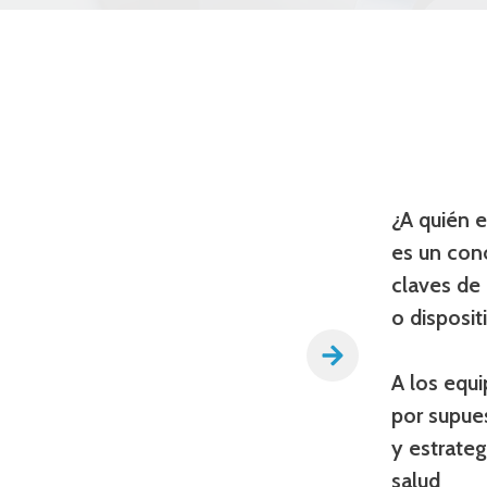
¿A quién e
es un cono
claves de
o disposit
A los equ
por supues
y estrateg
salud