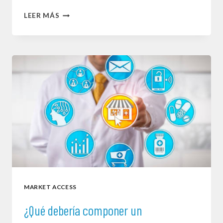
PERFILES
LEER MÁS
Y
FUNCIONES
DE
UN
EQUIPO
DE
MARKET
ACCESS
MARKET ACCESS
¿Qué debería componer un