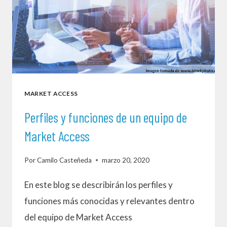
ÁREAS
DE
MARKET
ACCESS
EN
MARKET ACCESS
EL
SECTOR
Perfiles y funciones de un equipo de
FARMACÉUTICO
Market Access
Por
Camilo Casteñeda
marzo 20, 2020
En este blog se describirán los perfiles y
funciones más conocidas y relevantes dentro
del equipo de Market Access