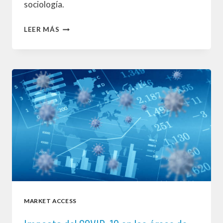
sociología.
EL
LEER MÁS
CONCEPTO
DE
VALOR
Y
EL
MARKET
ACCESS
MARKET ACCESS