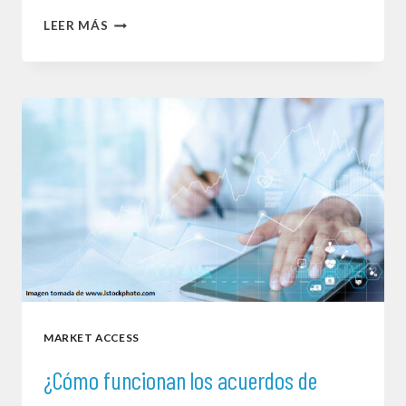
UTILIDAD
LEER MÁS
DE
LOS
KEY
PERFORMANCE
INDICATORS
–
KPI
EN
LOS
PLANES
MARKET ACCESS
DE
ACCESO
¿Cómo funcionan los acuerdos de