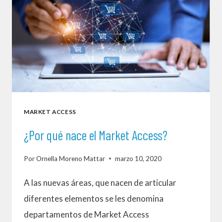
DEPARTAMENTO
DE
MARKET
ACCESS
EN
UNA
FARMACÉUTICA?
MARKET ACCESS
10
ELEMENTOS
¿Por qué nace el Market Access?
CLAVES
Por
Ornella Moreno Mattar
marzo 10, 2020
A las nuevas áreas, que nacen de articular
diferentes elementos se les denomina
departamentos de Market Access