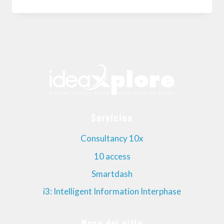
CONCEPTO
DE
VALOR
Y
EL
MARKET
ACCESS
Servicios
Consultancy 10x
10 access
Smartdash
i3: Intelligent Information Interphase
Mapa del sitio