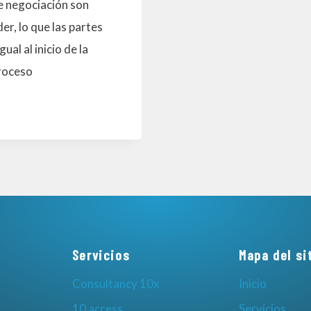
e negociación son
er, lo que las partes
ual al inicio de la
proceso
Servicios
Mapa del si
Consultancy 10x
Inicio
10 access
Servicios