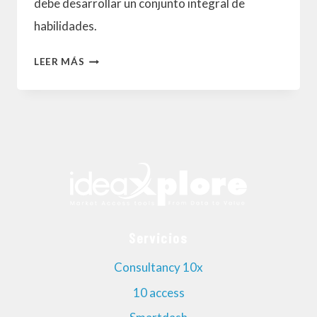
debe desarrollar un conjunto integral de
habilidades.
10
LEER MÁS
RASGOS
CLAVES
QUE
DEBE
TENER
UN
NEGOCIADOR
Servicios
EXITOSO
Y
Consultancy 10x
CÓMO
10 access
OPERAN