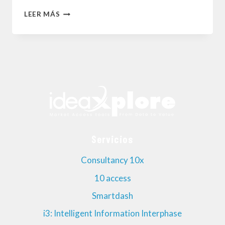
IMPACTO
LEER MÁS
DEL
COVID-
19
EN
LAS
ÁREAS
DE
Servicios
MARKET
ACCESS
Consultancy 10x
EN
10 access
EL
Smartdash
SECTOR
i3: Intelligent Information Interphase
FARMACÉUTICO