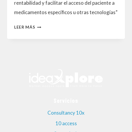
rentabilidad y facilitar el acceso del paciente a
medicamentos específicos u otras tecnologías”
¿CÓMO
LEER MÁS
FUNCIONAN
LOS
ACUERDOS
DE
ACCESO
A
PACIENTES
Servicios
EN
EL
Consultancy 10x
SECTOR
10 access
FARMACÉUTICO?