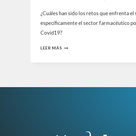
¿Cuáles han sido los retos que enfrenta el 
específicamente el sector farmacéutico po
Covid19?
IMPACTO
LEER MÁS
DEL
COVID-
19
EN
LAS
ÁREAS
DE
MARKET
ACCESS